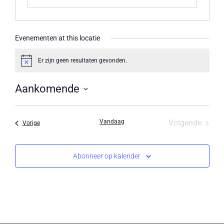
Evenementen at this locatie
Er zijn geen resultaten gevonden.
Bericht
Aankomende
Selecteer
een
datum.
Evene
Vandaag
Volgende
Evenementen
Vorige
Abonneer op kalender