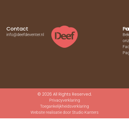
Contact
Pa
Fa
info@deefdeventer.nl
Bek
on
Fa
Pag
© 2026 All Rights Reserved.
Privacyverklaring
Toegankelijkheidsverklaring
Website realisatie door Studio Kanters