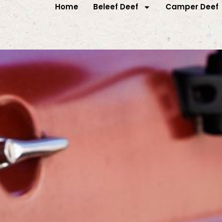
Home
Beleef Deef
Camper Deef