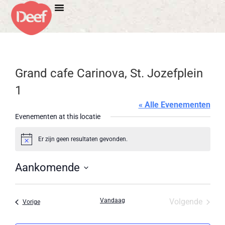
Grand cafe Carinova, St. Jozefplein
1
« Alle Evenementen
Evenementen at this locatie
Er zijn geen resultaten gevonden.
Bericht
Aankomende
Selecteer
een
datum.
Evene
Vandaag
Volgende
Evenementen
Vorige