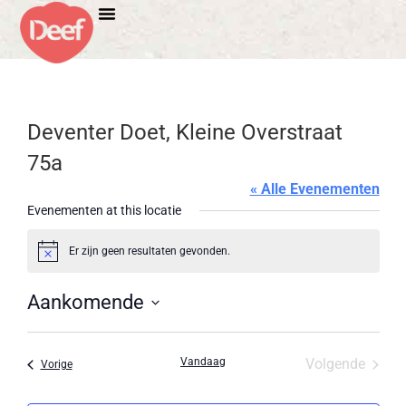
Deventer Doet, Kleine Overstraat
75a
« Alle Evenementen
Evenementen at this locatie
Er zijn geen resultaten gevonden.
Bericht
Aankomende
Selecteer
een
datum.
Evene
Vandaag
Volgende
Evenementen
Vorige