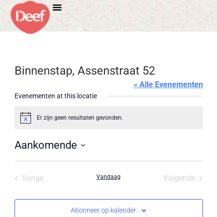
Binnenstap, Assenstraat 52
« Alle Evenementen
Evenementen at this locatie
Er zijn geen resultaten gevonden.
Bericht
Aankomende
Selecteer
een
datum.
Evenementen
Evene
Vorige
Vandaag
Volgende
Abonneer op kalender