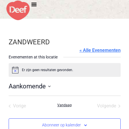
ZANDWEERD
« Alle Evenementen
Evenementen at this locatie
Er zijn geen resultaten gevonden.
Bericht
Aankomende
Selecteer
een
datum.
Evenementen
Evene
Vorige
Vandaag
Volgende
Abonneer op kalender