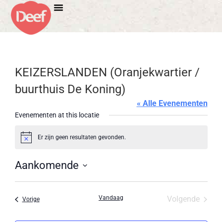
KEIZERSLANDEN (Oranjekwartier /
buurthuis De Koning)
« Alle Evenementen
Evenementen at this locatie
Er zijn geen resultaten gevonden.
Bericht
Aankomende
Selecteer
een
datum.
Evene
Vandaag
Volgende
Evenementen
Vorige