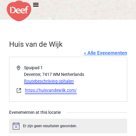
Huis van de Wijk
« Alle Evenementen
Adres
Spuipad 1
Deventer
,
7417 WM
Netherlands
Routebeschrijving ophalen
Website
https://huisvandewijk.com/
Evenementen at this locatie
Er zijn geen resultaten gevonden.
Bericht