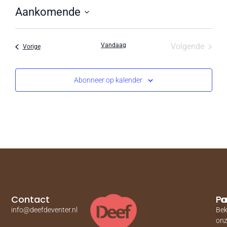
Aankomende
Selecteer
een
datum.
Evene
Vandaag
Volgende
Evenementen
Vorige
Abonneer op kalender
Contact
Pa
Fa
info@deefdeventer.nl
Bek
on