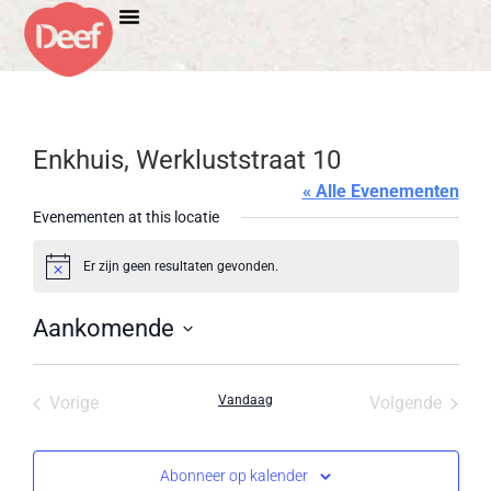
Enkhuis, Werkluststraat 10
« Alle Evenementen
Evenementen at this locatie
Er zijn geen resultaten gevonden.
Bericht
Aankomende
Selecteer
een
datum.
Evenementen
Evene
Vorige
Vandaag
Volgende
Abonneer op kalender