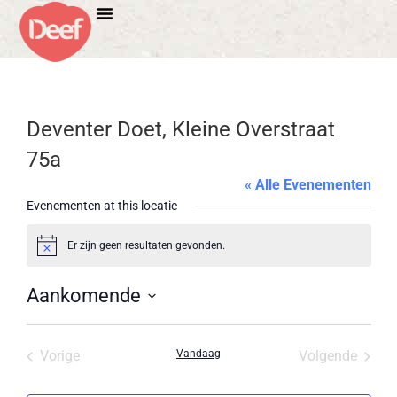
Deventer Doet, Kleine Overstraat
75a
« Alle Evenementen
Evenementen at this locatie
Er zijn geen resultaten gevonden.
Bericht
Aankomende
Selecteer
een
datum.
Evenementen
Evene
Vorige
Vandaag
Volgende