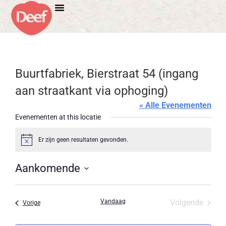
Buurtfabriek, Bierstraat 54 (ingang
aan straatkant via ophoging)
« Alle Evenementen
Evenementen at this locatie
Er zijn geen resultaten gevonden.
Bericht
Aankomende
Selecteer
een
datum.
Evene
Vandaag
Volgende
Evenementen
Vorige