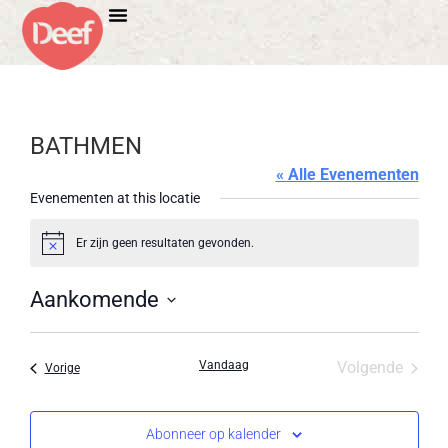
BATHMEN
« Alle Evenementen
Evenementen at this locatie
Er zijn geen resultaten gevonden.
Bericht
Aankomende
Selecteer
een
datum.
Evene
Vandaag
Volgende
Evenementen
Vorige
Abonneer op kalender