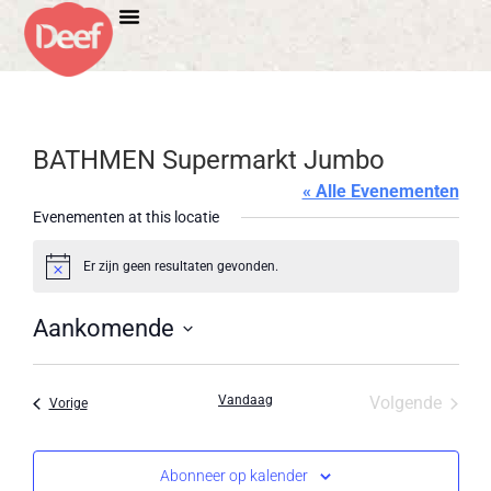
BATHMEN Supermarkt Jumbo
« Alle Evenementen
Evenementen at this locatie
Er zijn geen resultaten gevonden.
Bericht
Aankomende
Selecteer
een
datum.
Evene
Vandaag
Volgende
Evenementen
Vorige
Abonneer op kalender