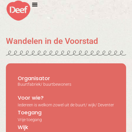
Wandelen in de Voorstad
Organisator
Buurtfabriek/ buurtbewoners
Voor wie?
Iedereen is welkom zowel uit de buurt/ wijk/ Deventer
Toegang
Vrije toegang
Wijk