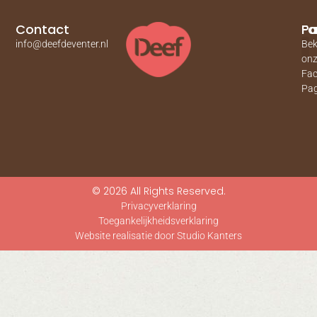
Contact
Pa
Fa
info@deefdeventer.nl
Bek
on
Fa
Pag
© 2026 All Rights Reserved.
Privacyverklaring
Toegankelijkheidsverklaring
Website realisatie door Studio Kanters