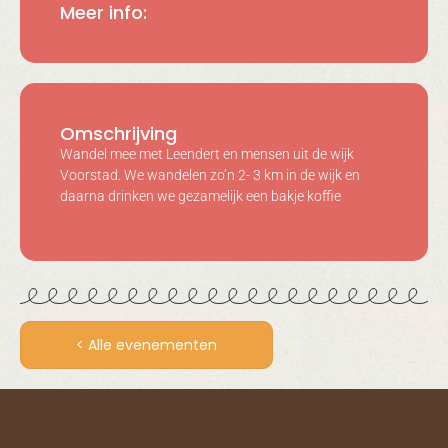
Meer info:
Omschrijving
Wandel mee met Leendert en mensen uit de wijk
Voorstad. We wandelen zo’n 2- 3 km in de wijk en
daarna drinken we gezamelijk een bakje koffie
< Alle evenementen