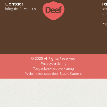
Contact
Pa
Fa
info@deefdeventer.nl
Bek
on
Fa
Pag
© 2026 All Rights Reserved.
Privacyverklaring
Toegankelijkheidsverklaring
Website realisatie door Studio Kanters