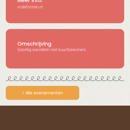
Meer info:
vcdefontein.nl
Omschrijving
Gezellig wandelen met buurtbewoners
< Alle evenementen