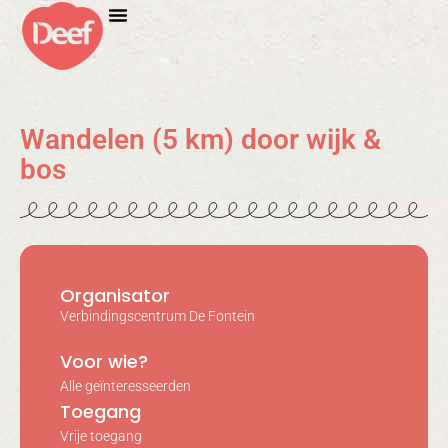
Wandelen (5 km) door wijk &
bos
Organisator
Verbindingscentrum De Fontein
Voor wie?
Alle geïnteresseerden
Toegang
Vrije toegang