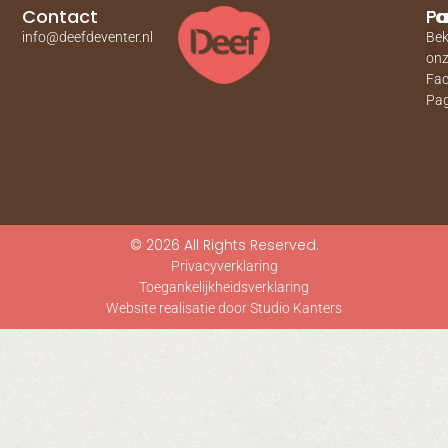
Contact
Pa
Fa
info@deefdeventer.nl
Bek
on
Fa
Pag
© 2026 All Rights Reserved.
Privacyverklaring
Toegankelijkheidsverklaring
Website realisatie door Studio Kanters