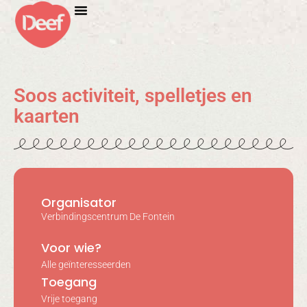
Soos activiteit, spelletjes en
kaarten
Organisator
Verbindingscentrum De Fontein
Voor wie?
Alle geïnteresseerden
Toegang
Vrije toegang