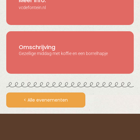
Meer info:
vcdefontein.nl
Omschrijving
Gezellige middag met koffie en een borrelhapje
< Alle evenementen