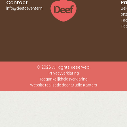
Contact
Pa
Fa
info@deefdeventer.nl
Bek
on
Fa
Pag
© 2026 All Rights Reserved.
Privacyverklaring
Toegankelijkheidsverklaring
Website realisatie door Studio Kanters