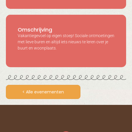
Omschrijving
Vakantiegevoel op eigen stoep! Sociale ontmoetingen
met lieve buren en altijd iets nieuws te leren over je
buurt en woonplaats.
< Alle evenementen