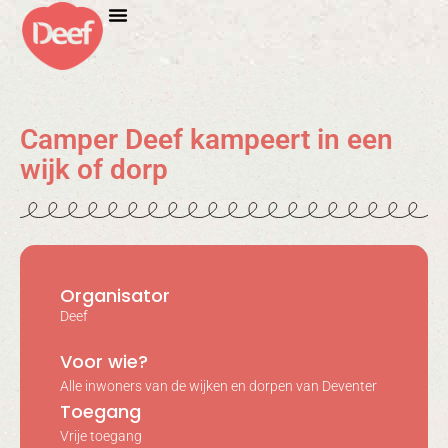
Camper Deef kampeert in een
wijk of dorp
Organisator
Deef
Voor wie?
Alle inwoners van de wijken en dorpen van Deventer
Toegang
Vrije toegang