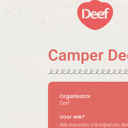
Camper De
Organisator
Deef
Voor wie?
Alle inwoners v/d wijken en d