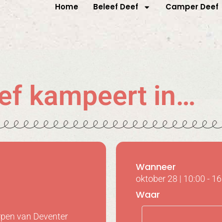
Home
Beleef Deef
Camper Deef
ef kampeert in…
Wanneer
oktober 28
|
10:00
-
16
Waar
orpen van Deventer