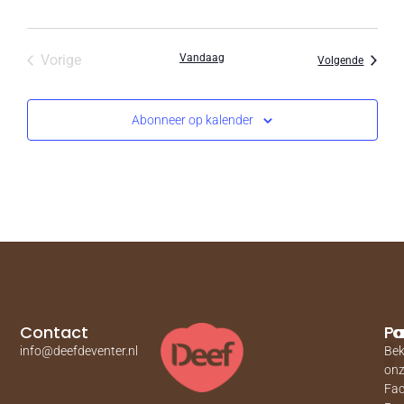
Evenementen
Vorige
Vandaag
Evenem
Volgende
Abonneer op kalender
Contact
Pa
Fa
info@deefdeventer.nl
Bek
on
Fa