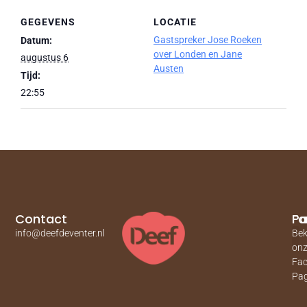
GEGEVENS
LOCATIE
Gastspreker Jose Roeken
Datum:
over Londen en Jane
augustus 6
Austen
Tijd:
22:55
Contact
Pa
Fa
info@deefdeventer.nl
Bek
on
Fa
Pag